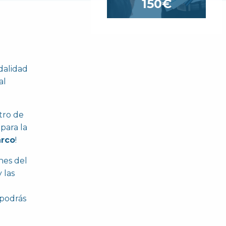
150€
dalidad
al
tro de
para la
arco
!
nes del
 las
a
 podrás