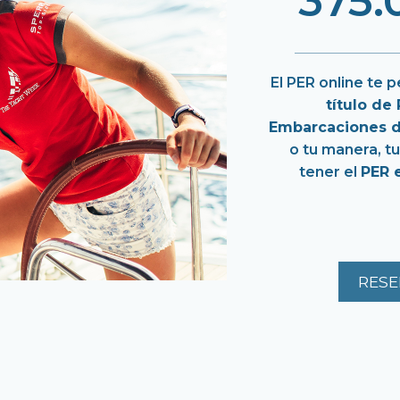
375.
El PER online te 
título de
Embarcaciones d
o tu manera, t
tener el
PER 
RESE