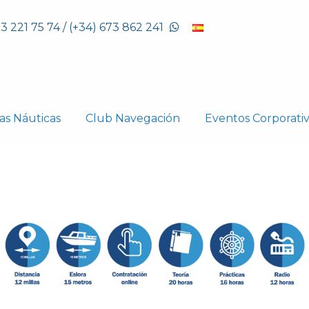
93 221 75 74 / (+34) 673 862 241
as Náuticas
Club Navegación
Eventos Corporati