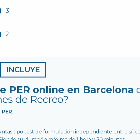
3
2
INCLUYE
de PER online en Barcelona
es de Recreo?
 PER
:
tas tipo test de formulación independiente entre sí, c
 Siendo su duración máxima de 1 hora y 30 minutos.