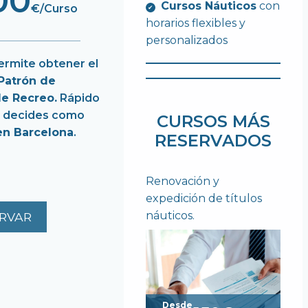
00
Cursos Náuticos
con
€/Curso
horarios flexibles y
personalizados
permite obtener el
 Patrón de
e Recreo.
Rápido
u decides como
CURSOS MÁS
en Barcelona
.
RESERVADOS
Renovación y
expedición de títulos
náuticos.
RVAR