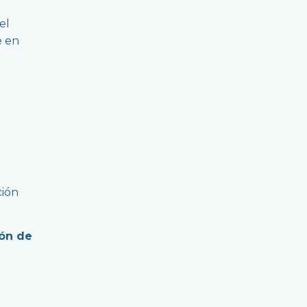
el
e en
ción
ión de