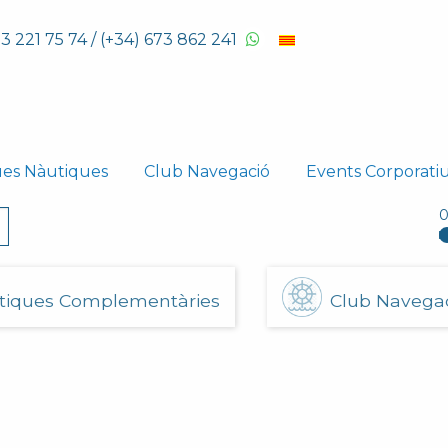
93 221 75 74 / (+34) 673 862 241
ues Nàutiques
Club Navegació
Events Corporati
tiques Complementàries
Club Navega