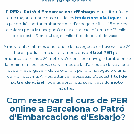
possibilitats de dedicació.
El
PER
o
Patró d'Embarcacions d'Esbarjo
, és un títol nàutic
amb majors atribucions dins de les
titulacions nàutiques
, ja
que podràs portar embarcacions d'esbarjo de fins a 15 metres
d'eslora i per a la navegació a una distància màxima de 12 milles
de la costa. Sens dubte, el millor títol de patró de vaixell!
A més, realitzant unes pràctiques de navegació en travessia de 24
hores, podràs ampliar les atribucions del
títol PER
per
embarcacions fins a 24 metres d'eslora i per navegar també entre
la península i les illes Balears, a més de la d'atribució de vela que
et permet el govern de velers. Tant per a la navegació diürna
com a nocturna. A més, estant en possessió d'aquest
títol de
patró de vaixell
, podràs portar qualsevol tipus de
moto
nàutica
.
Com reservar el
curs de PER
online a Barcelona
o
Patró
d'Embarcacions d'Esbarjo
?