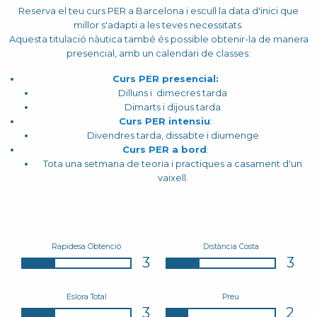
Reserva el teu curs PER a Barcelona i escull la data d'inici que
millor s'adapti a les teves necessitats.
Aquesta titulació nàutica també és possible obtenir-la de manera
presencial, amb un calendari de classes:
Curs PER presencial:
Dilluns i dimecres tarda
Dimarts i dijous tarda
Curs PER intensiu
:
Divendres tarda, dissabte i diumenge
Curs PER a bord
:
Tota una setmana de teoria i practiques a casament d'un
vaixell.
Rapidesa Obtenció
Distància Costa
3
3
Eslora Total
Preu
3
2