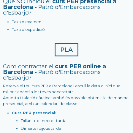
Què NO inclou el
curs PER presencial a
Barcelona -
Patró d'Embarcacions
d'Esbarjo?
Taxa d'examen
Taxa d'expedició
PLA
Com contractar el
curs PER online a
Barcelona -
Patró d'Embarcacions
d'Esbarjo?
Reserva el teu curs PER a Barcelona i escull la data d'inici que
millor s'adapti a les teves necessitats.
Aquesta titulació nàutica també és possible obtenir-la de manera
presencial, amb un calendari de classes:
Curs PER presencial:
Dilluns i dimecres tarda
Dimarts i dijous tarda