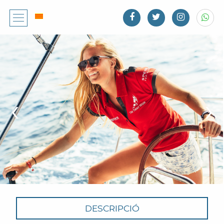
(+34) 93 221 75 74 / (+34) 673 862 241
‹
›
DESCRIPCIÓ