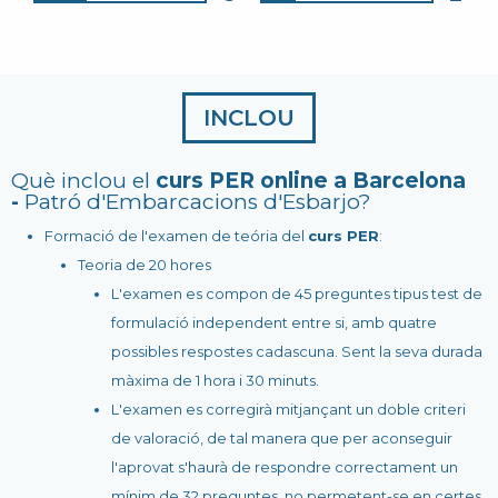
INCLOU
Què inclou el
curs PER online a Barcelona
-
Patró d'Embarcacions d'Esbarjo?
Formació de l'examen de teória del
curs PER
:
Teoria de 20 hores
L'examen es compon de 45 preguntes tipus test de
formulació independent entre si, amb quatre
possibles respostes cadascuna. Sent la seva durada
màxima de 1 hora i 30 minuts.
L'examen es corregirà mitjançant un doble criteri
de valoració, de tal manera que per aconseguir
l'aprovat s'haurà de respondre correctament un
mínim de 32 preguntes, no permetent-se en certes