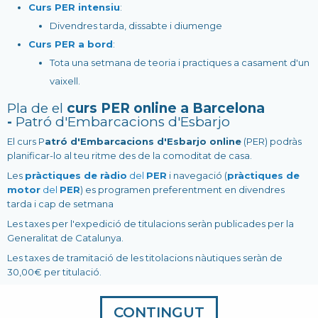
Curs PER intensiu
:
Divendres tarda, dissabte i diumenge
Curs PER a bord
:
Tota una setmana de teoria i practiques a casament d'un
vaixell.
Pla de el
curs PER online a Barcelona
-
Patró d'Embarcacions d'Esbarjo
El curs P
atró d'Embarcacions d'Esbarjo online
(PER) podràs
planificar-lo al teu ritme des de la comoditat de casa.
Les
pràctiques de ràdio
del
PER
i navegació (
pràctiques de
motor
del
PER
) es programen preferentment en divendres
tarda i cap de setmana
Les taxes per l'expedició de titulacions seràn publicades per la
Generalitat de Catalunya.
Les taxes de tramitació de les titolacions nàutiques seràn de
30,00€ per titulació.
CONTINGUT