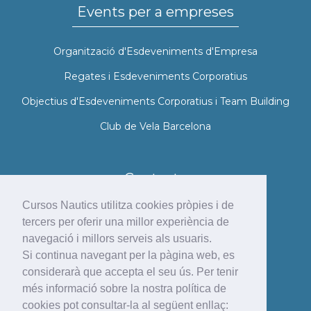
Events per a empreses
Organització d'Esdeveniments d'Empresa
Regates i Esdeveniments Corporatius
Objectius d'Esdeveniments Corporatius i Team Building
Club de Vela Barcelona
Contacte
Cursos Nautics utilitza cookies pròpies i de
Mail
tercers per oferir una millor experiència de
info@cursosnautics.com
navegació i millors serveis als usuaris.
Si continua navegant per la pàgina web, es
Telèfon
considerarà que accepta el seu ús. Per tenir
(+34) 93 221 75 74 / (+34) 673 862 241
més informació sobre la nostra política de
cookies pot consultar-la al següent enllaç: